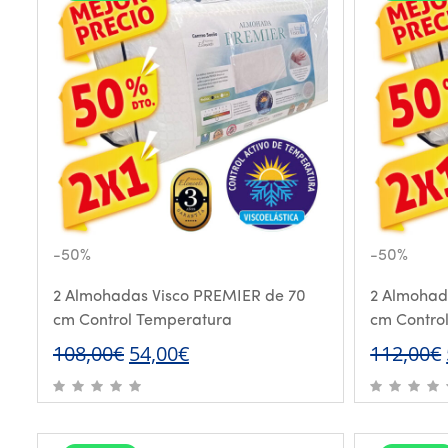
-50%
-50%
2 Almohadas Visco PREMIER de 70
2 Almohad
cm Control Temperatura
cm Contro
El
El
108,00
€
54,00
€
112,00
€
precio
precio
original
actual
era:
es: