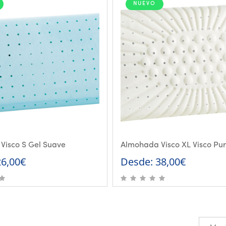
NUEVO
112,00€.
56,00€.
Visco S Gel Suave
Almohada Visco XL Visco Pu
26,00
€
Desde:
38,00
€