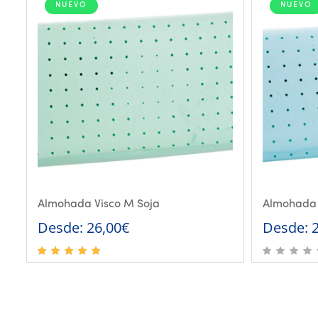
NUEVO
NUEVO
108,00€.
54,00€.
Almohada Visco M Soja
Almohada 
Desde:
26,00
€
Desde: