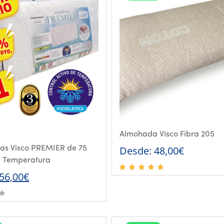
Almohada Visco Fibra 205
Desde:
48,00
€
as Visco PREMIER de 75
l Temperatura
El
El
56,00
€
precio
precio
original
actual
era:
es: