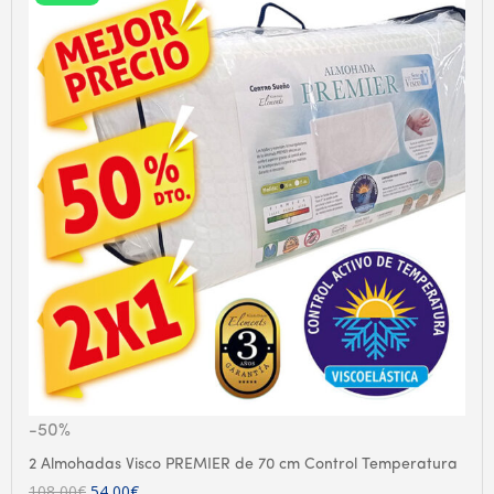
-50%
2 Almohadas Visco PREMIER de 70 cm Control Temperatura
El
El
108,00
€
54,00
€