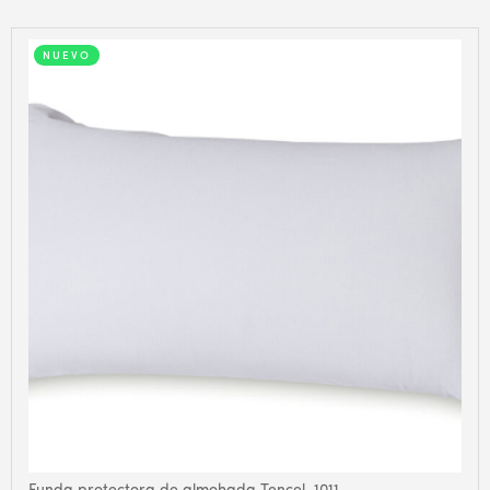
NUEVO
Funda protectora de almohada Tencel. 1011