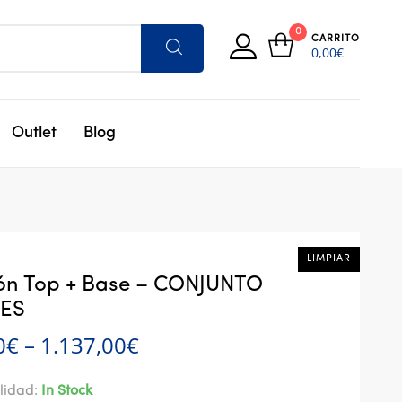
0
CARRITO
0,00
€
Outlet
Blog
LIMPIAR
LIMPIAR
ón Top + Base – CONJUNTO
ES
0
€
–
1.137,00
€
lidad:
In Stock