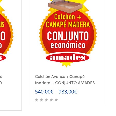
pé
Colchón Avance + Canapé
O
Madera – CONJUNTO AMADES
540,00
€
–
983,00
€