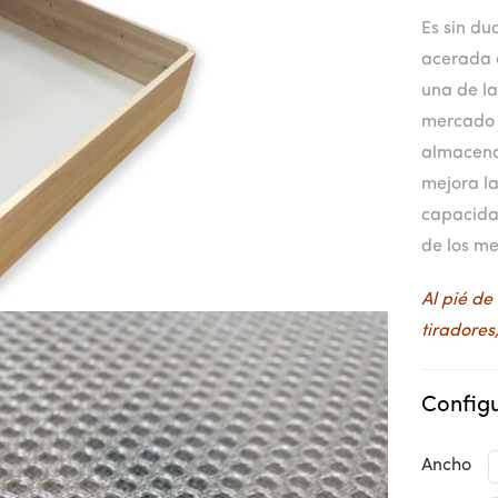
Es sin d
acerada 
una de la
mercado 
almacena
mejora la
capacidad
de los m
Al pié de
tiradores
Configu
Ancho