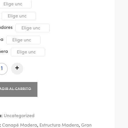
adores
pa
ñera
+
ADIR AL CARRITO
a:
Uncategorized
:
Canapé Madera
,
Estructura Madera
,
Gran