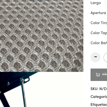
Largo
Apertura
Color Tir
Color Ta
Color Ba
-
AÑ
SKU:
N/D
Categorí
Etiquetas