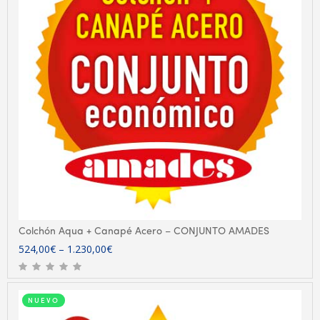
Colchón Aqua + Canapé Acero – CONJUNTO AMADES
524,00
€
–
1.230,00
€
NUEVO