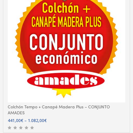
Colchón Tempo + Canapé Madera Plus – CONJUNTO
AMADES
441,00
€
–
1.082,00
€