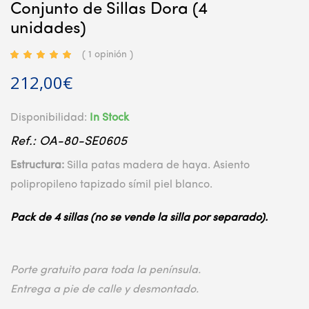
Conjunto de Sillas Dora (4
unidades)
( 1 opinión )
212,00
€
Disponibilidad:
In Stock
Ref.: OA-80-SE0605
Estructura:
Silla patas madera de haya. Asiento
polipropileno tapizado símil piel blanco.
Pack de 4 sillas (no se vende la silla por separado).
Porte gratuito para toda la península.
Entrega a pie de calle y desmontado.