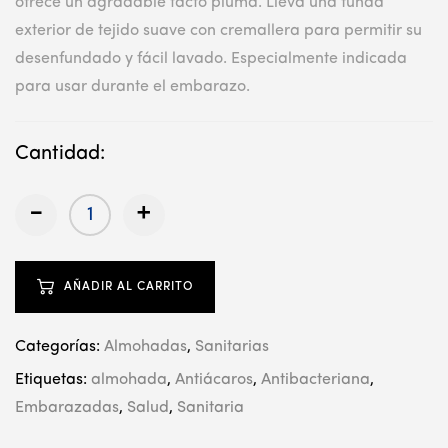
ofrece un agradable tacto pluma. Lleva una funda
exterior de tejido suave con cremallera para permitir su
desenfundado y fácil lavado. Especialmente indicada
para usar durante el embarazo.
Cantidad:
-
+
AÑADIR AL CARRITO
Categorías:
Almohadas
,
Sanitarias
Etiquetas:
almohada
,
Antiácaros
,
Antibacteriana
,
Embarazadas
,
Salud
,
Sanitaria