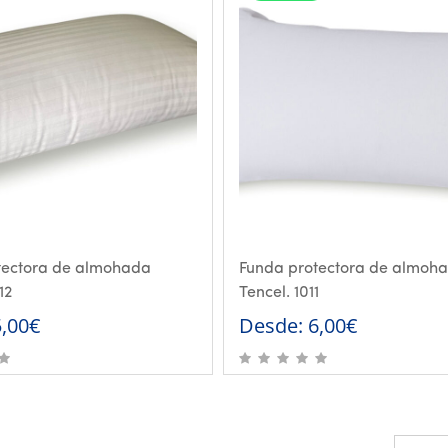
tectora de almohada
Funda protectora de almoh
12
Tencel. 1011
5,00
€
Desde:
6,00
€