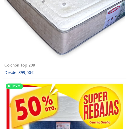
Colchón Top 209
Desde:
399,00
€
NUEVO